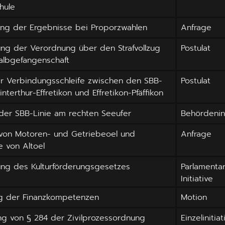
hule
ung der Ergebnisse bei Proporzwahlen
Anfrage
ng der Verordnung über den Strafvollzug
Postulat
albgefangenschaft
er Verbindungsschleife zwischen den SBB-
Postulat
interthur-Effretikon und Effretikon-Pfäffikon
der SBB-Linie am rechten Seeufer
Behördenini
 von Motoren- und Getriebeoel und
Anfrage
 von Altoel
ng des Kulturförderungsgesetzes
Parlamenta
Initiative
g der Finanzkompetenzen
Motion
ng von § 284 der Zivilprozessordnung
Einzelinitiat