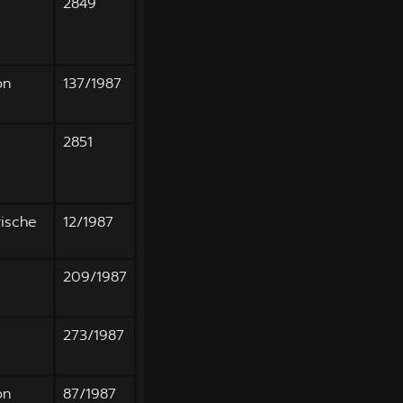
2849
on
137/1987
2851
rische
12/1987
209/1987
273/1987
on
87/1987