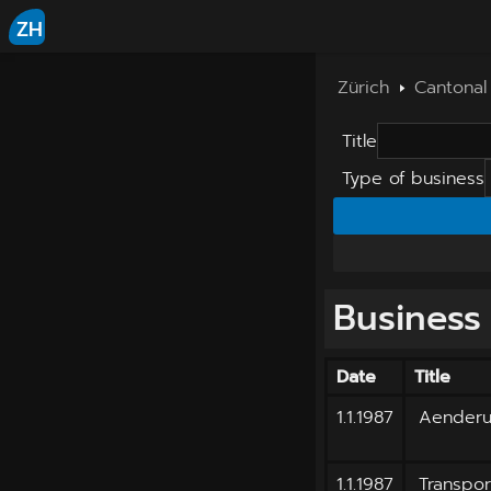
ZH
Zürich
Cantonal
Title
Type of business
Business
Date
Title
1.1.1987
Aenderu
1.1.1987
Transpor