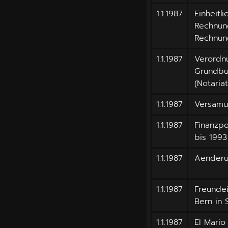
1.1.1987
Einheit
Rechnung
Rechnun
1.1.1987
Verordn
Grundbu
(Notari
1.1.1987
Versamu
1.1.1987
Finanzpo
bis 1993
1.1.1987
Aenderu
1.1.1987
Freunde
Bern in 
1.1.1987
EI Mario 