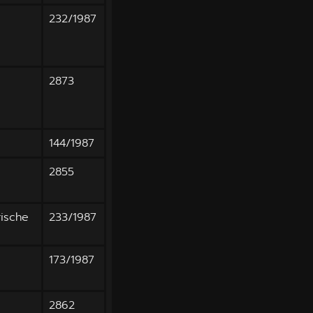
232/1987
2873
144/1987
2855
rische
233/1987
173/1987
2862