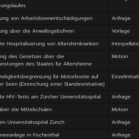
rungslaufes
lung von Arbeitslosenentschädigungen
Anfrage
ung über die Anwaltsgebühren
Vorlage
e Hospitalisierung von Altershirnkranken
Interpellati
ng des Gesetzes über die
Motion
leistungen des Staates für Altersheime
ndigkeitsbegrenzung für Motorboote auf
Einzelinitiat
r Seen (Einreichung einer Standesinitiative)
e HIV-Tests am Zürcher Universitätsspital
Anfrage
ber die Mittelschulen
Motion
im Universitätsspital Zürich
Anfrage
neeanlage in Fischenthal
Anfrage