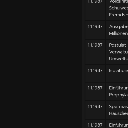
1.1.1987
Volksini
Schulwe
Fremdspr
1.1.1987
Ausgabe
Millione
1.1.1987
Postulat
Verwaltu
Umwelts
1.1.1987
Isolation
1.1.1987
Einführu
Prophyl
1.1.1987
Sparmas
Hausdie
1.1.1987
Einführu