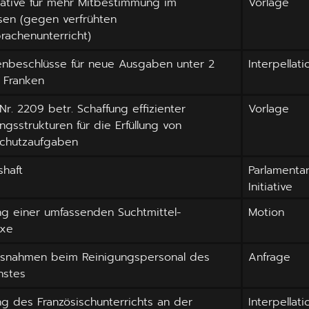
tiative für mehr Mitbestimmung im
Vorlage
sen (gegen verfrühten
achenunterricht)
nbeschlüsse für neue Ausgaben unter 2
Interpellati
n Franken
 Nr. 2209 betr. Schaffung effizienter
Vorlage
ngsstrukturen für die Erfüllung von
chutzaufgaben
shaft
Parlamenta
Initiative
ng einer umfassenden Suchtmittel-
Motion
axe
snahmen beim Reinigungspersonal des
Anfrage
nstes
ng des Französischunterrichts an der
Interpellati