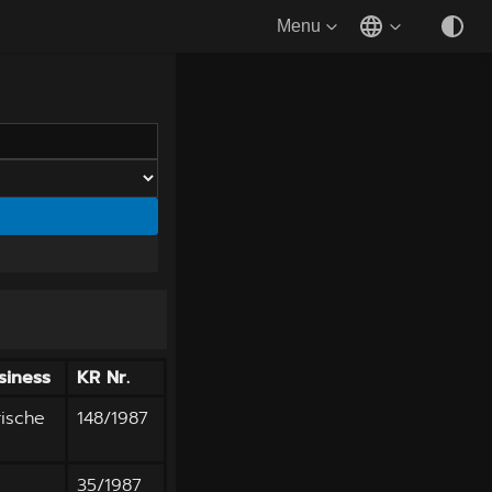
Menu
siness
KR Nr.
rische
148/1987
35/1987