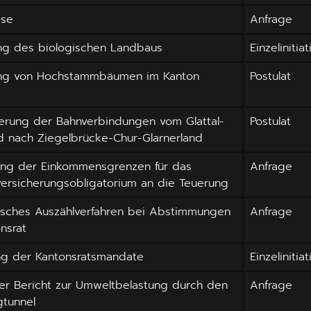
sse
Anfrage
ng des biologischen Landbaus
Einzelinitiat
ng von Hochstammbäumen im Kanton
Postulat
erung der Bahnverbindungen vom Glattal-
Postulat
d nach Ziegelbrücke-Chur-Glarnerland
ng der Einkommensgrenzen für das
Anfrage
ersicherungsobligatorium an die Teuerung
nisches Auszählverfahren bei Abstimmungen
Anfrage
nsrat
ung der Kantonsratsmandate
Einzelinitiat
er Bericht zur Umweltbelastung durch den
Anfrage
gtunnel