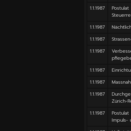
1.1.1987
Postulat
Steuerre
1.1.1987
Nächtli
1.1.1987
Strassen
1.1.1987
Verbesse
pflegeb
1.1.1987
Einricht
1.1.1987
Massnah
1.1.1987
Durchgeh
Zürich-
1.1.1987
Postulat
Impuls-