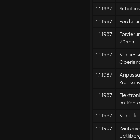
1.1.1987
Schulbu
1.1.1987
Förderu
1.1.1987
Förderu
Zürich
1.1.1987
Verbess
Oberlan
1.1.1987
Anpassu
Krankenv
1.1.1987
Elektro
im Kanto
1.1.1987
Verteil
1.1.1987
Kantonal
Uetliber