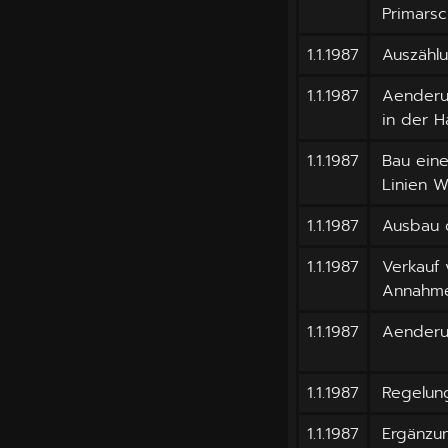
Primarsc
1.1.1987
Auszähl
1.1.1987
Aenderu
in der H
1.1.1987
Bau ein
Linien W
1.1.1987
Ausbau 
1.1.1987
Verkauf
Annahme
1.1.1987
Aenderu
1.1.1987
Regelun
1.1.1987
Ergänzu