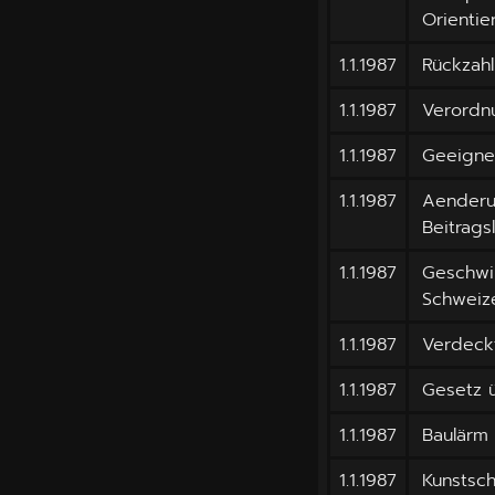
Orientie
1.1.1987
Rückzah
1.1.1987
Verordn
1.1.1987
Geeignet
1.1.1987
Aenderu
Beitrags
1.1.1987
Geschwi
Schweize
1.1.1987
Verdeckt
1.1.1987
Gesetz ü
1.1.1987
Baulärm 
1.1.1987
Kunstsch