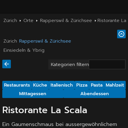
Zürich
Orte
Rapperswil & Zürichsee
Ristorante La
Zürich
Rapperswil & Zürichsee
Einsiedeln & Ybrig
Kategorien filtern
Restaurants
Küche
Italienisch
Pizza
Pasta
Mahlzeit
Mittagessen
Abendessen
Ristorante La Scala
Ein Gaumenschmaus bei aussergewöhnlichem