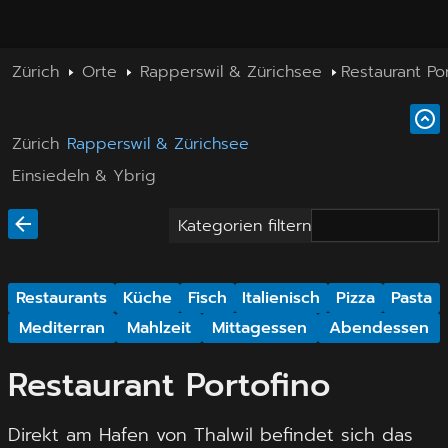
Zürich
Orte
Rapperswil & Zürichsee
Restaurant Po
Zürich
Rapperswil & Zürichsee
Einsiedeln & Ybrig
Kategorien filtern
Restaurants
Küche
Fisch
Italienisch
Pizza
Pasta
Mediterran
Mahlzeit
Mittagessen
Abendessen
Restaurant Portofino
Direkt am Hafen von Thalwil befindet sich das