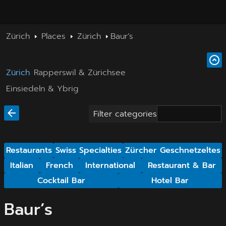
Zürich
Places
Zürich
Baur’s
Zürich
Rapperswil & Zürichsee
Einsiedeln & Ybrig
Filter categories
Restaurants
Swiss Specialties
Zürcher Geschnetzeltes
Italian
French
International
Restaurant & Bar
Cocktail Bar
Hotel Bar
Baur’s