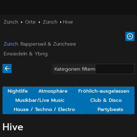
Zürich
Orte
Zürich
Hive
Zürich
Rapperswil & Zürichsee
Einsiedeln & Ybrig
Kategorien filtern
Nightlife
Atmosphäre
Fröhlich-ausgelassen
Musikbar/Live Music
Club & Disco
House / Techno / Electro
Partybeats
Hive