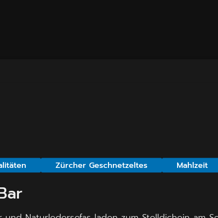
litäten
Zürcher Geschnetzeltes
Mahlzeit
Bar
r und Naturledersofas laden zum Stelldichein am Se