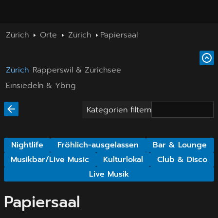
Zürich
Orte
Zürich
Papiersaal
Zürich
Rapperswil & Zürichsee
Einsiedeln & Ybrig
Kategorien filtern
Nightlife
Fröhlich-ausgelassen
Bar & Lounge
Musikbar/Live Music
Kulturlokal
Club & Disco
Live Musik
Papiersaal