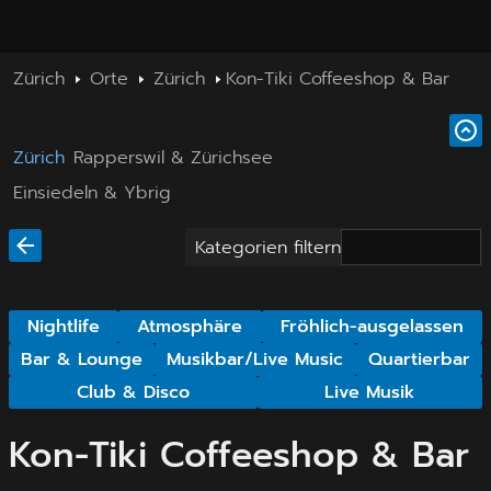
Zürich
Orte
Zürich
Kon-Tiki Coffeeshop & Bar
Zürich
Rapperswil & Zürichsee
Einsiedeln & Ybrig
Kategorien filtern
Nightlife
Atmosphäre
Fröhlich-ausgelassen
Bar & Lounge
Musikbar/Live Music
Quartierbar
Club & Disco
Live Musik
Kon-Tiki Coffeeshop & Bar