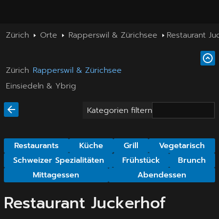
Zürich
Orte
Rapperswil & Zürichsee
Restaurant Ju
Zürich
Rapperswil & Zürichsee
Einsiedeln & Ybrig
Kategorien filtern
Restaurants
Küche
Grill
Vegetarisch
Schweizer Spezialitäten
Frühstück
Brunch
Mittagessen
Abendessen
Restaurant Juckerhof