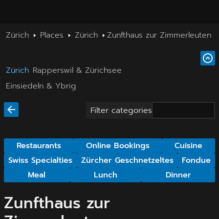
Zürich
Places
Zürich
Zunfthaus zur Zimmerleuten
Zürich
Rapperswil & Zürichsee
Einsiedeln & Ybrig
Filter categories
Restaurants
Online Bookings
Cuisine
Swiss Specialties
Zürcher Geschnetzeltes
Fondue
Meal
Lunch
Dinner
Zunfthaus zur