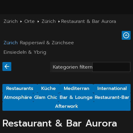
Zürich
Orte
Zürich
Restaurant & Bar Aurora
Zürich
Rapperswil & Zürichsee
Einsiedeln & Ybrig
Kategorien filtern
Restaurants
Küche
Mediterran
International
Atmosphäre
Glam Chic
Bar & Lounge
Restaurant-Bar
Afterwork
Restaurant & Bar Aurora