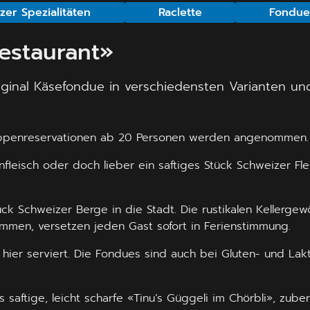
zer Spezialitäten
Raclette
Fondu
Restaurant»
iginal Käsefondue in verschiedensten Varianten und
ruppenreservationen ab 20 Personen werden angenommen
nfleisch oder doch lieber ein saftiges Stück Schweizer F
ck Schweizer Berge in die Stadt. Die rustikalen Kellergew
mmen, versetzen jeden Gast sofort in Ferienstimmung.
ier serviert. Die Fondues sind auch bei Gluten- und Lak
as saftige, leicht scharfe «Tinu’s Güggeli im Chörbli», zu