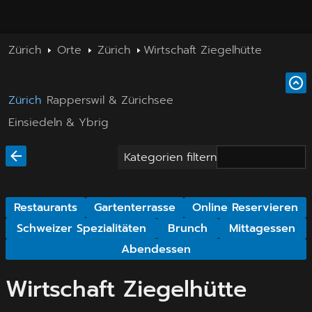
Zürich
Orte
Zürich
Wirtschaft Ziegelhütte
Zürich
Rapperswil & Zürichsee
Einsiedeln & Ybrig
Kategorien filtern
Restaurants
Gartenterrasse
Online Reservieren
Schweizer Spezialitäten
Brunch
Mittagessen
Abendessen
Wirtschaft Ziegelhütte