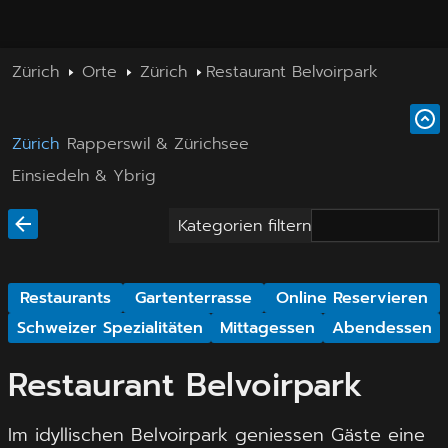
Zürich
Orte
Zürich
Restaurant Belvoirpark
Zürich
Rapperswil & Zürichsee
Einsiedeln & Ybrig
Kategorien filtern
Restaurants
Gartenterrasse
Online Reservieren
Schweizer Spezialitäten
Mittagessen
Abendessen
Restaurant Belvoirpark
Im idyllischen Belvoirpark geniessen Gäste eine