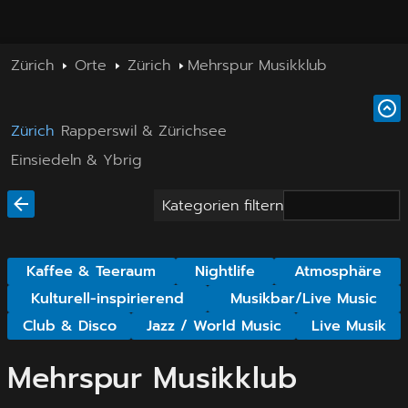
Zürich
Orte
Zürich
Mehrspur Musikklub
Zürich
Rapperswil & Zürichsee
Einsiedeln & Ybrig
Kategorien filtern
Kaffee & Teeraum
Nightlife
Atmosphäre
Kulturell-inspirierend
Musikbar/Live Music
Club & Disco
Jazz / World Music
Live Musik
Mehrspur Musikklub