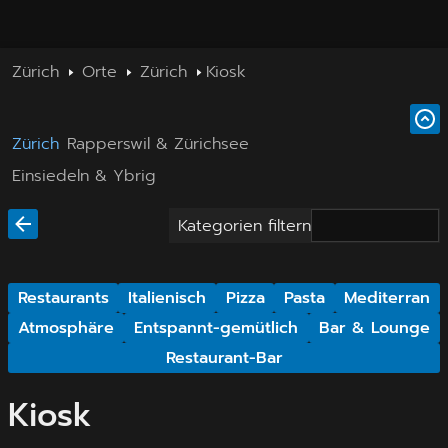
Zürich
Orte
Zürich
Kiosk
Zürich
Rapperswil & Zürichsee
Einsiedeln & Ybrig
Kategorien filtern
Restaurants
Italienisch
Pizza
Pasta
Mediterran
Atmosphäre
Entspannt-gemütlich
Bar & Lounge
Restaurant-Bar
Kiosk