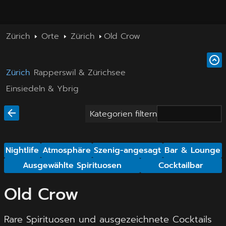
Zürich
Orte
Zürich
Old Crow
Zürich
Rapperswil & Zürichsee
Einsiedeln & Ybrig
Kategorien filtern
Nightlife
Atmosphäre
Szenig-angesagt
Bar & Lounge
Ausgewählte Spirituosen
Cocktailbar
Old Crow
Rare Spirituosen und ausgezeichnete Cocktails