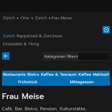
Zürich
Orte
Zürich
Frau Meise
Zürich
Rapperswil & Zürichsee
Einsiedeln & Ybrig
Kategorien filtern
Restaurants
Bistro
Kaffee & Teeraum
Kaffee
Mahlzeit
Frühstück
Mittagessen
Frau Meise
Café, Bar, Bistro, Pension, Kulturstätte,