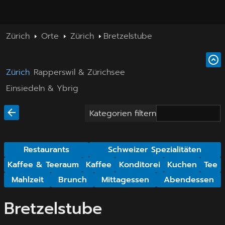
Zürich
Orte
Zürich
Bretzelstube
Zürich
Rapperswil & Zürichsee
Einsiedeln & Ybrig
Kategorien filtern
Restaurants
Schweizer Spezialitäten
Kaffee & Teeraum
Kaffee
Konditorei
Kuchen
Tee
Mahlzeit
Brunch
Mittagessen
Abendessen
Bretzelstube