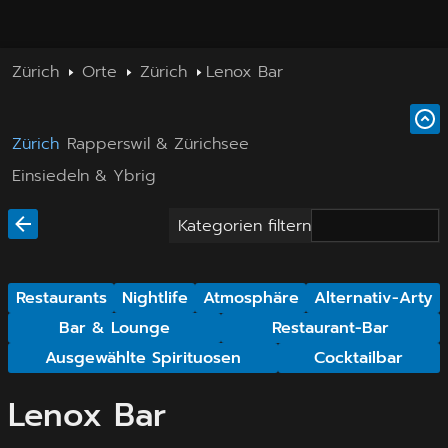
Zürich
Orte
Zürich
Lenox Bar
Zürich
Rapperswil & Zürichsee
Einsiedeln & Ybrig
Kategorien filtern
Restaurants
Nightlife
Atmosphäre
Alternativ-Arty
Bar & Lounge
Restaurant-Bar
Ausgewählte Spirituosen
Cocktailbar
Lenox Bar