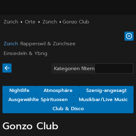
Zürich
Orte
Zürich
Gonzo Club
Zürich
Rapperswil & Zürichsee
Einsiedeln & Ybrig
Kategorien filtern
Nightlife
Atmosphäre
Szenig-angesagt
Ausgewählte Spirituosen
Musikbar/Live Music
Club & Disco
Gonzo Club