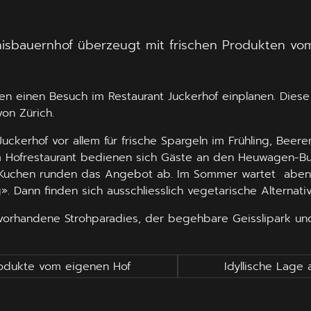
nisbauernhof überzeugt mit frischen Produkten vo
lten einen Besuch im Restaurant Juckerhof einplanen. Die
von Zürich.
uckerhof vor allem für frische Spargeln im Frühling, Bee
m Hofrestaurant bedienen sich Gäste an den Heuwagen-Bu
chen runden das Angebot ab. Im Sommer wartet abends zu
. Dann finden sich ausschliesslich vegetarische Alternati
vorhandene Strohparadies, der begehbare Geisslipark und 
odukte vom eigenen Hof
Idyllische Lage 