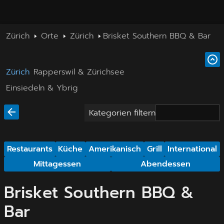
Zürich
Orte
Zürich
Brisket Southern BBQ & Bar
Zürich
Rapperswil & Zürichsee
Einsiedeln & Ybrig
Kategorien filtern
Restaurants
Küche
Amerikanisch
Grill
International
Mittagessen
Abendessen
Brisket Southern BBQ &
Bar