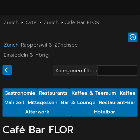
Zürich
Orte
Zürich
Café Bar FLOR
Zürich
Rapperswil & Zürichsee
Einsiedeln & Ybrig
Kategorien filtern
Gastronomie
Restaurants
Kaffee & Teeraum
Kaffee
Mahlzeit
Mittagessen
Bar & Lounge
Restaurant-Bar
Afterwork
Hotelbar
Café Bar FLOR