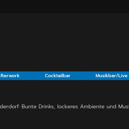
fterwork
Cocktailbar
Musikbar/Live
derdorf: Bunte Drinks, lockeres Ambiente und Musi