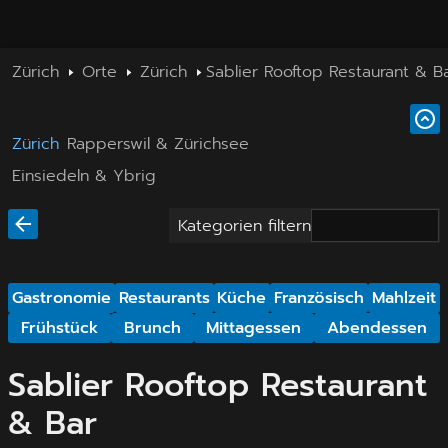
Zürich
Orte
Zürich
Sablier Rooftop Restaurant & B
Zürich
Rapperswil & Zürichsee
Einsiedeln & Ybrig
Kategorien filtern
Gastronomie
Restaurants
Küche
Französisch
Mahlzeit
Frühstück
Brunch
Mittagessen
Abendessen
Sablier Rooftop Restaurant
& Bar