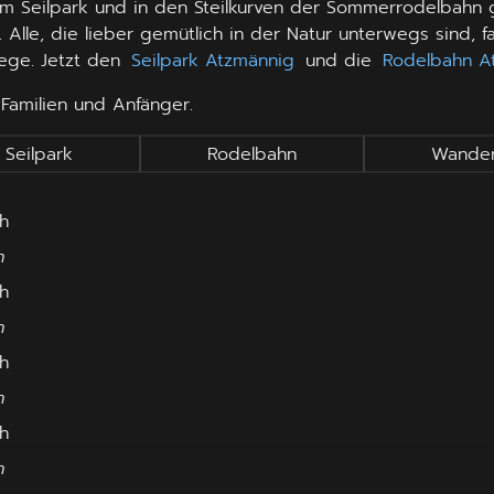
im Seilpark und in den Steilkurven der Sommerrodelbahn g
 Alle, die lieber gemütlich in der Natur unterwegs sind,
ege. Jetzt den
Seilpark Atzmännig
und die
Rodelbahn A
 Familien und Anfänger.
Seilpark
Rodelbahn
Wande
h
h
h
h