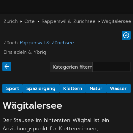
Zürich
Orte
Rapperswil & Zürichsee
Wägitalersee
Zürich
Rapperswil & Zürichsee
Einsiedeln & Ybrig
Kategorien filtern
Sport
Spaziergang
Klettern
Natur
Wasser
Wägitalersee
Der Stausee im hintersten Wägital ist ein
Anziehungspunkt für Kletterer:innen,