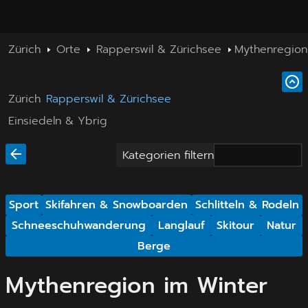
Zürich
Orte
Rapperswil & Zürichsee
Mythenregion
Zürich
Rapperswil & Zürichsee
Einsiedeln & Ybrig
Kategorien filtern
Sport
Skifahren & Snowboarden
Schlitteln & Rodeln
Schneeschuhwanderung
Langlauf
Skitour
Natur
Berge
Mythenregion im Winter