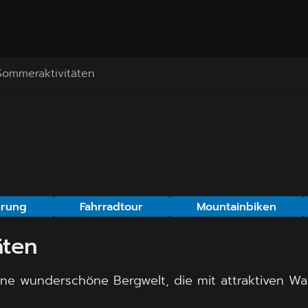
Sommeraktivitäten
rung
Fahrradtour
Mountainbiken
äten
e wunderschöne Bergwelt, die mit attraktiven Wan