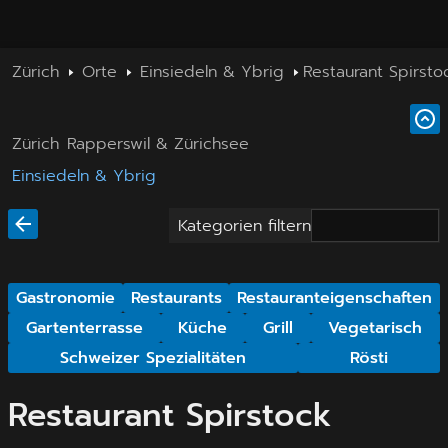
Zürich
Orte
Einsiedeln & Ybrig
Restaurant Spirsto
Zürich
Rapperswil & Zürichsee
Einsiedeln & Ybrig
Kategorien filtern
Gastronomie
Restaurants
Restauranteigenschaften
Gartenterrasse
Küche
Grill
Vegetarisch
Schweizer Spezialitäten
Rösti
Restaurant Spirstock