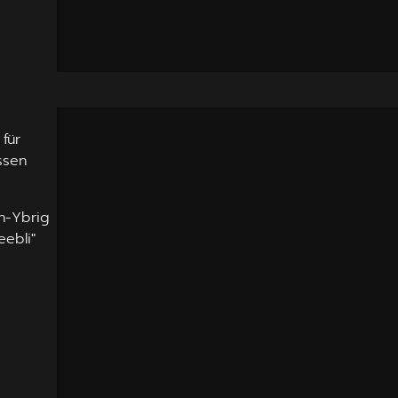
für
ssen
h-Ybrig
eebli"