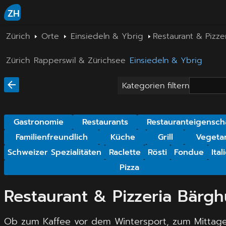
ZH
Zürich
Orte
Einsiedeln & Ybrig
Restaurant & Pizze
Zürich
Rapperswil & Zürichsee
Einsiedeln & Ybrig
Kategorien filtern
Gastronomie
Restaurants
Restauranteigensch
Familienfreundlich
Küche
Grill
Vegetar
Schweizer Spezialitäten
Raclette
Rösti
Fondue
Ital
Pizza
Restaurant & Pizzeria Bärgh
Ob zum Kaffee vor dem Wintersport, zum Mittag