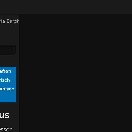
ria Bärghus
aften
isch
ienisch
us
essen