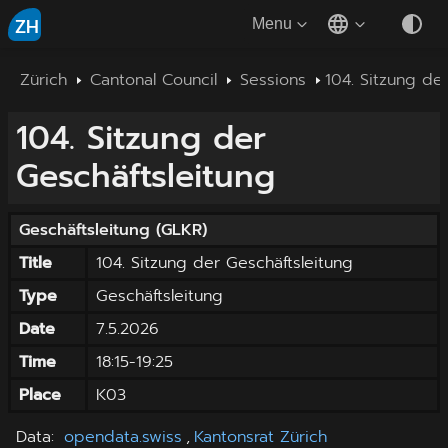
ZH
Menu
Zürich
Cantonal Council
Sessions
104. Sitzung de
104. Sitzung der
Geschäftsleitung
Geschäftsleitung
(
GLKR
)
Title
104. Sitzung der Geschäftsleitung
Type
Geschäftsleitung
Date
7.5.2026
Time
18:15
-
19:25
Place
K03
Data
:
opendata.swiss
,
Kantonsrat Zürich