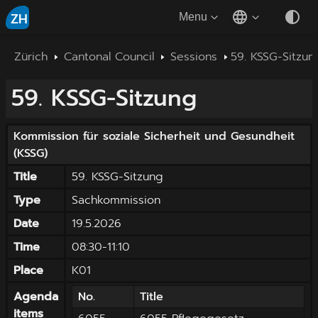
ZH
Menu
Zürich
Cantonal Council
Sessions
59. KSSG-Sitzun
59. KSSG-Sitzung
Kommission für soziale Sicherheit und Gesundheit
(
KSSG
)
Title
59. KSSG-Sitzung
Type
Sachkommission
Date
19.5.2026
Time
08:30
-
11:10
Place
K01
Agenda
No.
Title
items