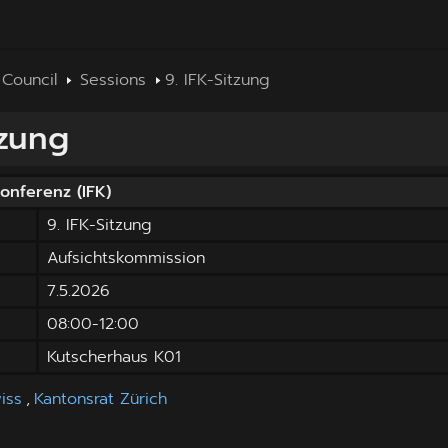
 Council
Sessions
9. IFK-Sitzung
tzung
 Konferenz
(
IFK
)
9. IFK-Sitzung
Aufsichtskommission
7.5.2026
08:00
-
12:00
Kutscherhaus K01
iss
,
Kantonsrat Zürich