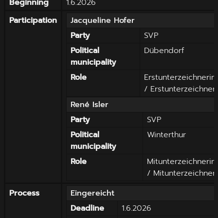
Beginning
1.6.2026
Participation
Jacqueline
Hofer
Party
SVP
Political
Dübendorf
municipality
Role
Erstunterzeichnerin
/ Erstunterzeichner
René
Isler
Party
SVP
Political
Winterthur
municipality
Role
Mitunterzeichnerin
/ Mitunterzeichner
Process
Eingereicht
Deadline
1.6.2026