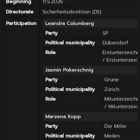
Beginning
11.5.2026
Directorate
Sicherheitsdirektion
(
DS
)
Participation
Leandra
Columberg
Party
SP
Political municipality
Dübendorf
Role
Erstunterzeichn
/ Erstunterzeic
Jasmin
Pokerschnig
Party
Grüne
Political municipality
Zürich
Role
Mitunterzeichn
/ Mitunterzeic
Marzena
Kopp
Party
Die Mitte
Political municipality
Meilen