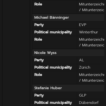
Role
Mitunterzeichn
/ Mitunterzeic
Michael
Bänninger
Party
EVP
Political municipality
Winterthur
Role
Mitunterzeichn
/ Mitunterzeic
Nicole
Wyss
Party
AL
Political municipality
Zürich
Role
Mitunterzeichn
/ Mitunterzeic
Stefanie
Huber
Party
GLP
Political municipality
Dübendorf