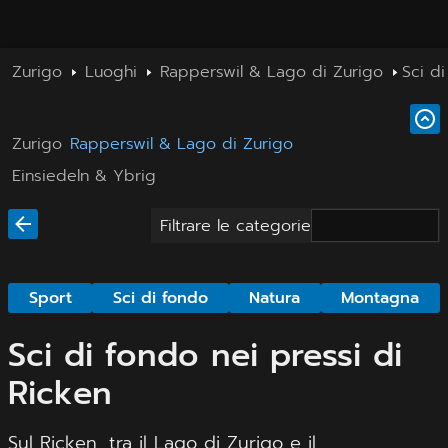
Zurigo
Luoghi
Rapperswil & Lago di Zurigo
Sci di
Zurigo
Rapperswil & Lago di Zurigo
Einsiedeln & Ybrig
Filtrare le categorie
Sport
Sci di fondo
Natura
Montagna
Sci di fondo nei pressi di
Ricken
Sul Ricken, tra il Lago di Zurigo e il