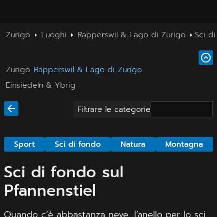
Zurigo
Luoghi
Rapperswil & Lago di Zurigo
Sci di
Zurigo
Rapperswil & Lago di Zurigo
Einsiedeln & Ybrig
Filtrare le categorie
Sport
Sci di fondo
Natura
Montagna
Sci di fondo sul
Pfannenstiel
Quando c’è abbastanza neve, l’anello per lo sci