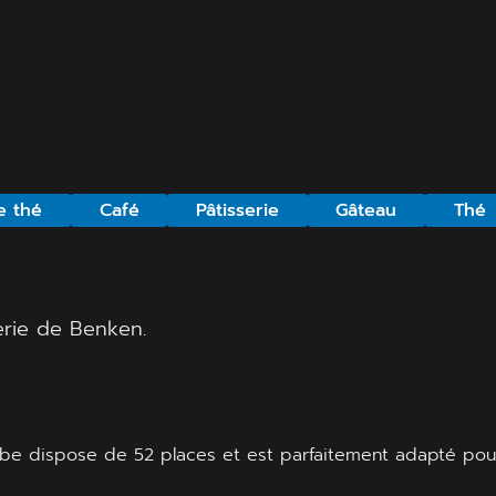
e thé
Café
Pâtisserie
Gâteau
Thé
erie de Benken.
stube dispose de 52 places et est parfaitement adapté pou