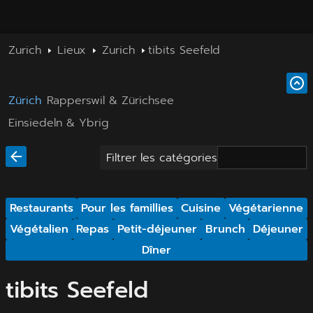
Zurich
Lieux
Zurich
tibits Seefeld
Zürich
Rapperswil & Zürichsee
Einsiedeln & Ybrig
Filtrer les catégories
Restaurants
Pour les famillies
Cuisine
Végétarienne
Végétalien
Repas
Petit-déjeuner
Brunch
Déjeuner
Dîner
tibits Seefeld