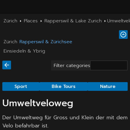
Zürich
Places
Rapperswil & Lake Zurich
Umweltve
Zürich
Rapperswil & Zürichsee
Einsiedeln & Ybrig
Filter categories
Sport
Bike Tours
Nature
Umweltveloweg
Der Umweltweg für Gross und Klein der mit dem
Velo befahrbar ist.