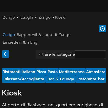
Zurigo
Luoghi
Zurigo
Kiosk
Zurigo
Rapperswil & Lago di Zurigo
Einsiedeln & Ybrig
Filtrare le categorie
Ristoranti
Italiano
Pizza
Pasta
Mediterraneo
Atmosfera
Rilassata/Accogliente
Bar & Lounge
Ristorante-bar
Kiosk
Al porto di Riesbach, nel quartiere zurighese di