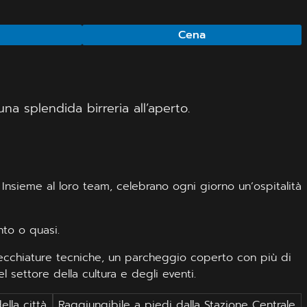
Cena
 una splendida birreria all’aperto.
 Insieme al loro team, celebrano ogni giorno un’ospitalità
nto o quasi.
recchiature tecniche, un parcheggio coperto con più di
l settore della cultura e degli eventi.
ella città
Raggiungibile a piedi dalla Stazione Centrale