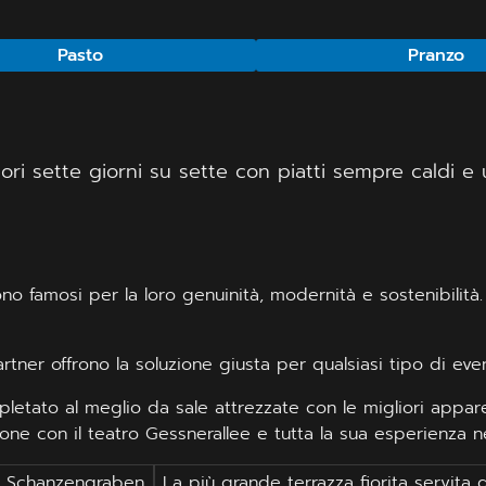
Pasto
Pranzo
tatori sette giorni su sette con piatti sempre caldi e
no famosi per la loro genuinità, modernità e sostenibilità.
 partner offrono la soluzione giusta per qualsiasi tipo di eve
pletato al meglio da sale attrezzate con le migliori appa
one con il teatro Gessnerallee e tutta la sua esperienza ne
 e Schanzengraben
La più grande terrazza fiorita servita d