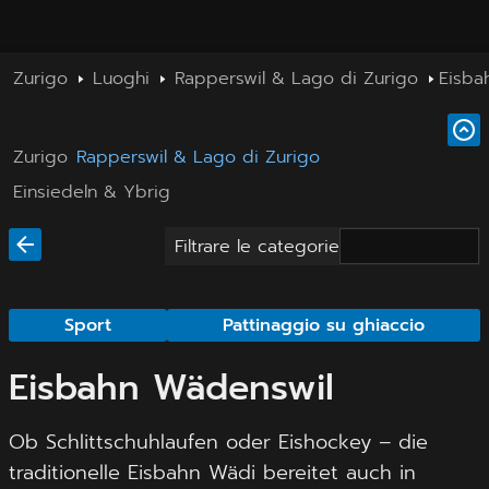
Zurigo
Luoghi
Rapperswil & Lago di Zurigo
Eisba
Zurigo
Rapperswil & Lago di Zurigo
Einsiedeln & Ybrig
Filtrare le categorie
Sport
Pattinaggio su ghiaccio
Eisbahn Wädenswil
Ob Schlittschuhlaufen oder Eishockey – die
traditionelle Eisbahn Wädi bereitet auch in