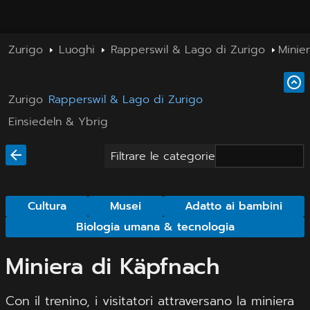
Zurigo
Luoghi
Rapperswil & Lago di Zurigo
Minie
Zurigo
Rapperswil & Lago di Zurigo
Einsiedeln & Ybrig
Filtrare le categorie
Cultura
Musei
Adatto ai bambini
Biologia umana & tecnologia
Miniera di Käpfnach
Con il trenino, i visitatori attraversano la miniera