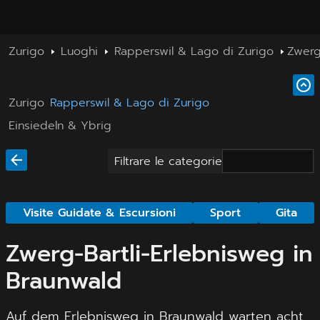
Zurigo
Luoghi
Rapperswil & Lago di Zurigo
Zwerg
Zurigo
Rapperswil & Lago di Zurigo
Einsiedeln & Ybrig
Filtrare le categorie
Visite Guidate & Escursioni
Sport
Gita
Zwerg-Bartli-Erlebnisweg in
Braunwald
Auf dem Erlebnisweg in Braunwald warten acht