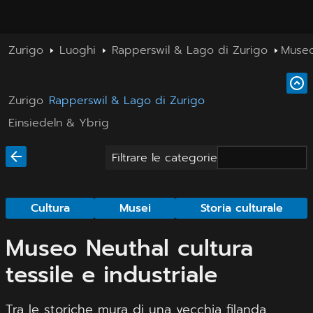
Zurigo
Luoghi
Rapperswil & Lago di Zurigo
Museo 
Zurigo
Rapperswil & Lago di Zurigo
Einsiedeln & Ybrig
Filtrare le categorie
Cultura
Musei
Storia culturale
Museo Neuthal cultura
tessile e industriale
Tra le storiche mura di una vecchia filanda,