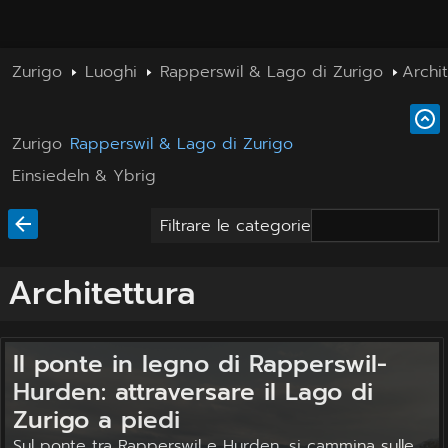
Zurigo
Luoghi
Rapperswil & Lago di Zurigo
Archit
Zurigo
Rapperswil & Lago di Zurigo
Einsiedeln & Ybrig
Filtrare le categorie
Architettura
Il ponte in legno di Rapperswil-
Hurden: attraversare il Lago di
Zurigo a piedi
Sul ponte tra Rapperswil e Hurden, si cammina sulle