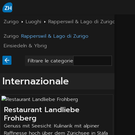
ZH
Zurigo
Luoghi
Rapperswil & Lago di Zurigo
Intern
Zurigo
Rapperswil & Lago di Zurigo
Einsiedeln & Ybrig
Filtrare le categorie
Internazionale
Restaurant Landliebe
Frohberg
Genuss mit Seesicht: Kulinarik mit alpiner
Raffinesse hoch über dem Zürichsee in Stäfa